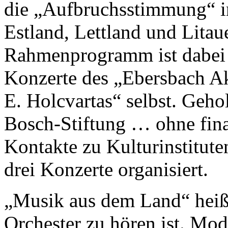
die
Aufbruchsstimmung
i
Estland, Lettland und Litau
Rahmenprogramm ist dabei e
Konzerte des
Ebersbach Ak
E. Holcvartas
selbst. Gehol
Bosch-Stiftung … ohne fina
Kontakte zu Kulturinstitute
drei Konzerte organisiert.
Musik aus dem Land
heiß
Orchester zu hören ist. Mo