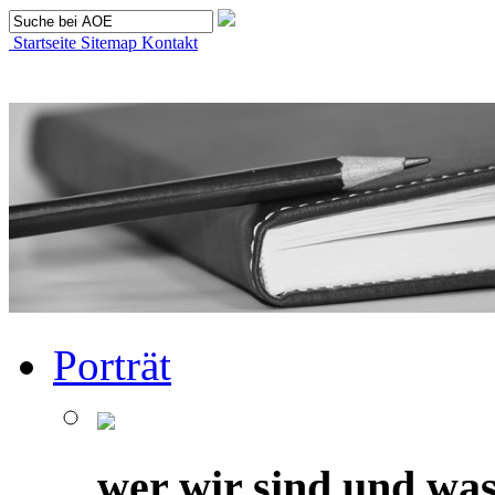
Startseite
Sitemap
Kontakt
Porträt
wer wir sind und was