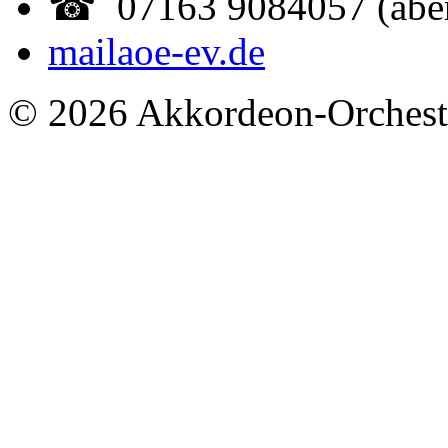
☎ 07163 9084057 (abe
mail
aoe-ev.de
© 2026 Akkordeon-Orcheste