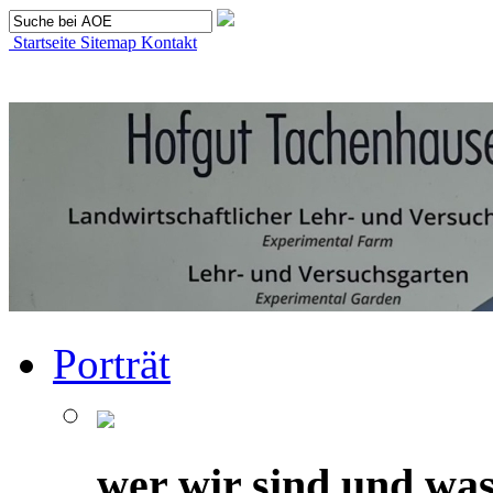
Startseite
Sitemap
Kontakt
Porträt
wer wir sind und was