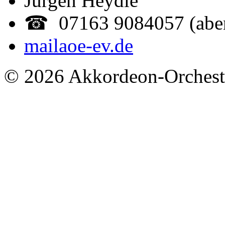
Jürgen Heydle
☎ 07163 9084057 (abe
mail
aoe-ev.de
© 2026 Akkordeon-Orcheste