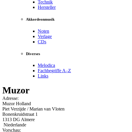
Technik
Hersteller
Akkordeonmusik
Noten
Verlage
CDs
Diverses
Melodica
Fachbegriffe A–Z
Links
Muzor
Adresse:
Muzor Holland
Piet Verzijde / Marian van Vloten
Bonenkruidstraat 1
1313 DG Almere
Niederlande
Vorschau: