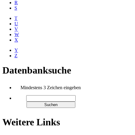
R
S
T
U
V
W
X
Y
Z
Datenbanksuche
Mindestens 3 Zeichen eingeben
Weitere Links