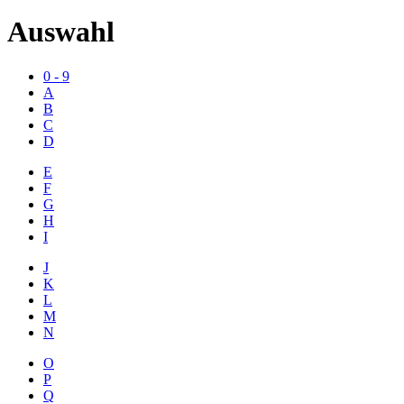
Auswahl
0 - 9
A
B
C
D
E
F
G
H
I
J
K
L
M
N
O
P
Q