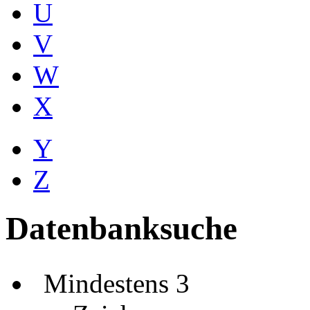
U
V
W
X
Y
Z
Datenbanksuche
Mindestens 3