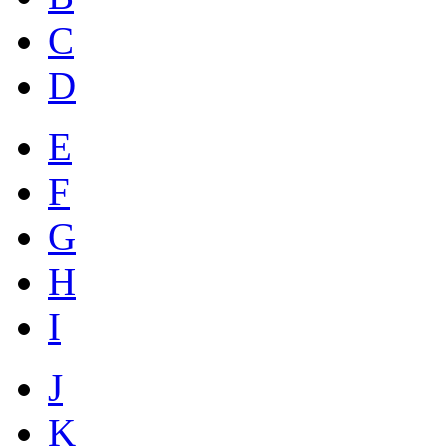
C
D
E
F
G
H
I
J
K