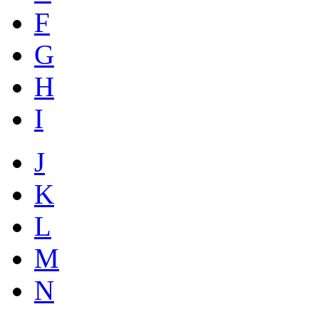
F
G
H
I
J
K
L
M
N