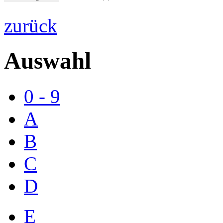
zurück
Auswahl
0 - 9
A
B
C
D
E