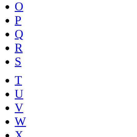
O
P
Q
R
S
T
U
V
W
X