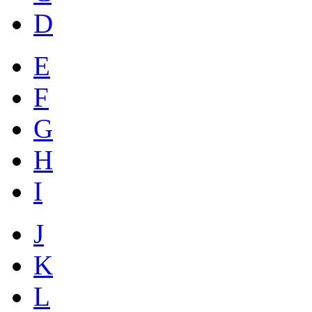
D
E
F
G
H
I
J
K
L