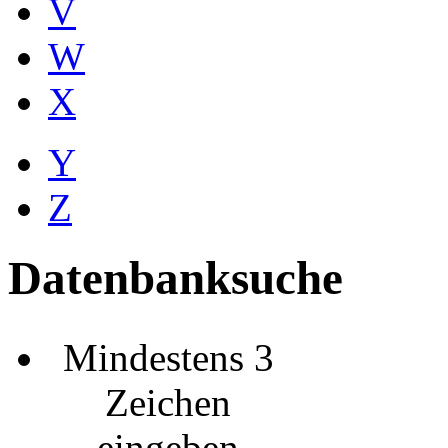
V
W
X
Y
Z
Datenbanksuche
Mindestens 3
Zeichen
eingeben