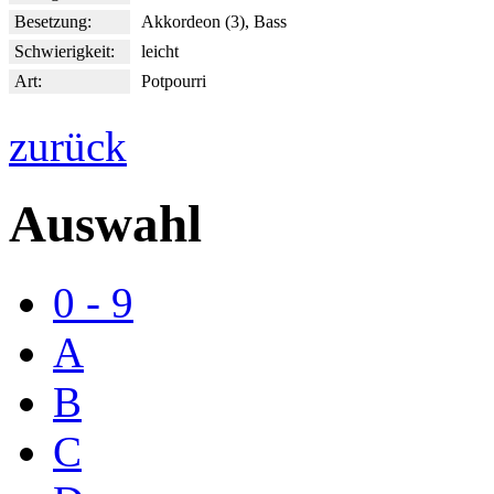
Besetzung:
Akkordeon (3), Bass
Schwierigkeit:
leicht
Art:
Potpourri
zurück
Auswahl
0 - 9
A
B
C