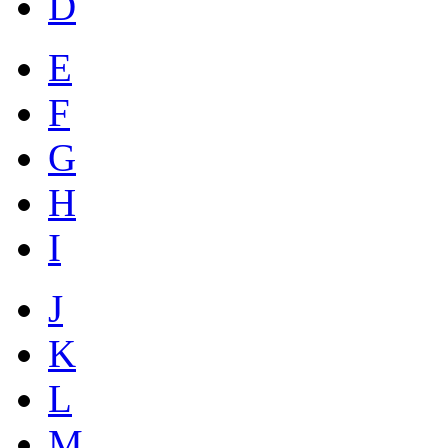
D
E
F
G
H
I
J
K
L
M