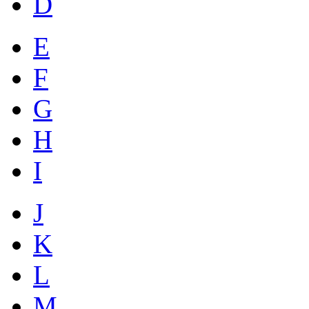
D
E
F
G
H
I
J
K
L
M