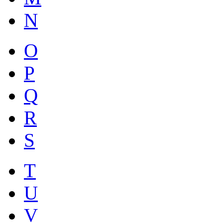
N
O
P
Q
R
S
T
U
V