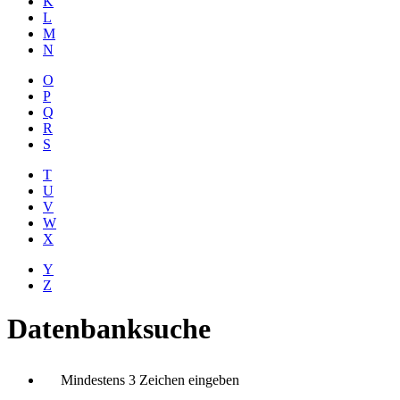
K
L
M
N
O
P
Q
R
S
T
U
V
W
X
Y
Z
Datenbanksuche
Mindestens 3 Zeichen eingeben