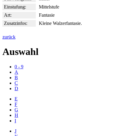
Einstufung:
Mittelstufe
Art:
Fantasie
Zusatzinfos:
Kleine Walzerfantasie.
zurück
Auswahl
0 - 9
A
B
C
D
E
F
G
H
I
J