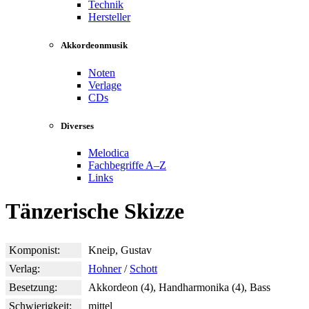
Technik
Hersteller
Akkordeonmusik
Noten
Verlage
CDs
Diverses
Melodica
Fachbegriffe A–Z
Links
Tänzerische Skizze
Komponist:
Kneip, Gustav
Verlag:
Hohner
/
Schott
Besetzung:
Akkordeon (4), Handharmonika (4), Bass
Schwierigkeit:
mittel