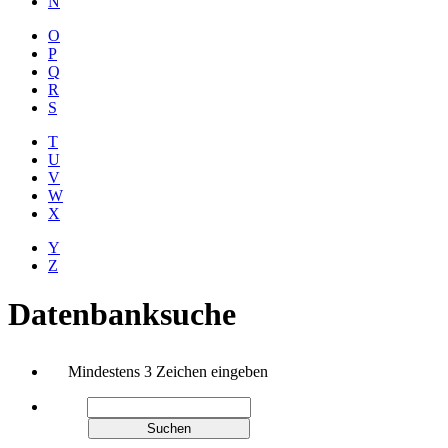
N
O
P
Q
R
S
T
U
V
W
X
Y
Z
Datenbanksuche
Mindestens 3 Zeichen eingeben