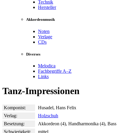
Technik
Hersteller
Akkordeonmusik
Noten
Verlage
CDs
Diverses
Melodica
Fachbegriffe A–Z
Links
Tanz-Impressionen
Komponist:
Husadel, Hans Felix
Verlag:
Holzschuh
Besetzung:
Akkordeon (4), Handharmonika (4), Bass
Schwierigkeit:
mittel