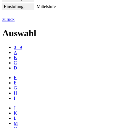
Einstufung:
Mittelstufe
zurück
Auswahl
0 - 9
A
B
C
D
E
F
G
H
I
J
K
L
M