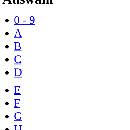
0 - 9
A
B
C
D
E
F
G
H