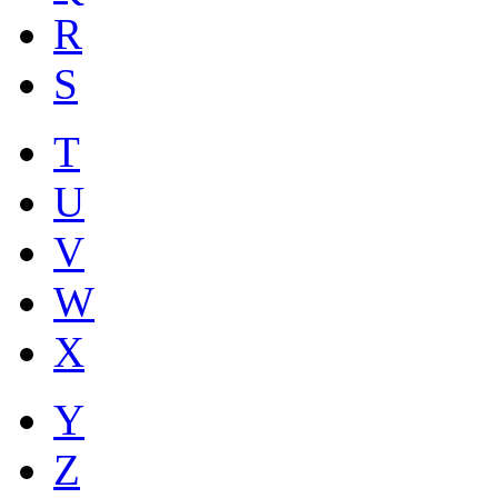
R
S
T
U
V
W
X
Y
Z