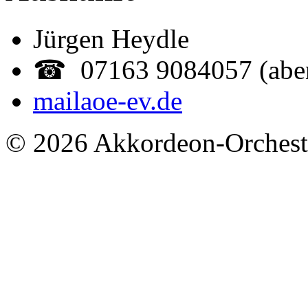
Jürgen Heydle
☎ 07163 9084057 (abe
mail
aoe-ev.de
© 2026 Akkordeon-Orcheste