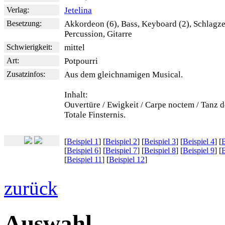
Verlag:
Jetelina
Besetzung:
Akkordeon (6), Bass, Keyboard (2), Schlagz
Percussion, Gitarre
Schwierigkeit:
mittel
Art:
Potpourri
Zusatzinfos:
Aus dem gleichnamigen Musical.
Inhalt:
Ouvertüre / Ewigkeit / Carpe noctem / Tanz d
Totale Finsternis.
[
Beispiel 1
] [
Beispiel 2
] [
Beispiel 3
] [
Beispiel 4
] [
B
[
Beispiel 6
] [
Beispiel 7
] [
Beispiel 8
] [
Beispiel 9
] [
B
[
Beispiel 11
] [
Beispiel 12
]
zurück
Auswahl