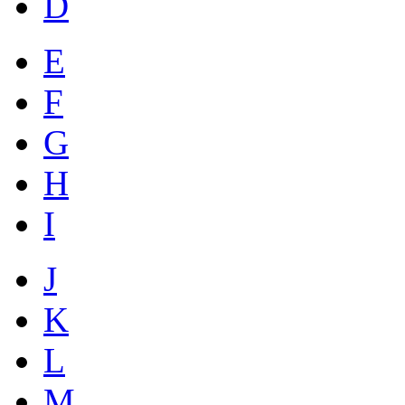
D
E
F
G
H
I
J
K
L
M