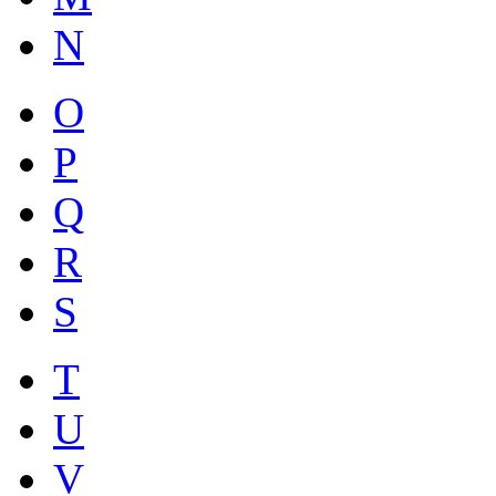
N
O
P
Q
R
S
T
U
V