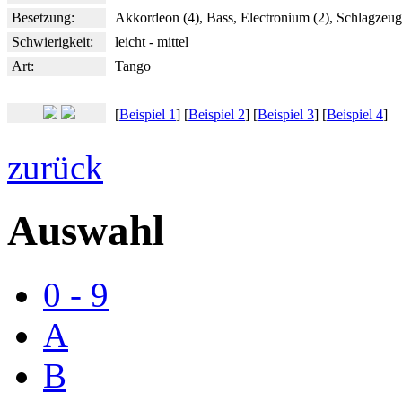
Besetzung:
Akkordeon (4), Bass, Electronium (2), Schlagzeug
Schwierigkeit:
leicht - mittel
Art:
Tango
[
Beispiel 1
] [
Beispiel 2
] [
Beispiel 3
] [
Beispiel 4
]
zurück
Auswahl
0 - 9
A
B