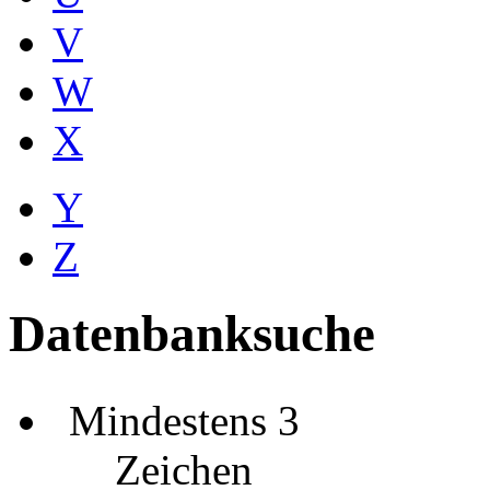
V
W
X
Y
Z
Datenbanksuche
Mindestens 3
Zeichen