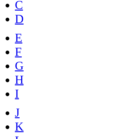
C
D
E
F
G
H
I
J
K