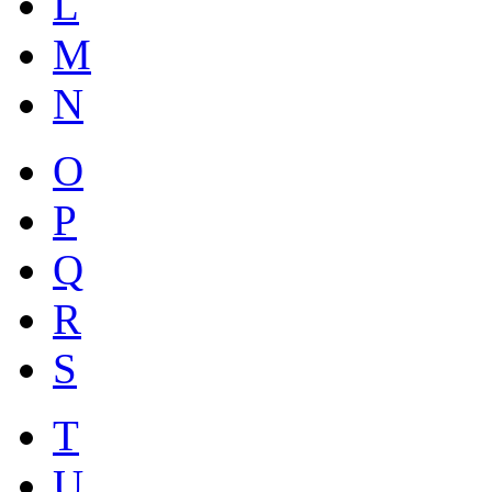
L
M
N
O
P
Q
R
S
T
U