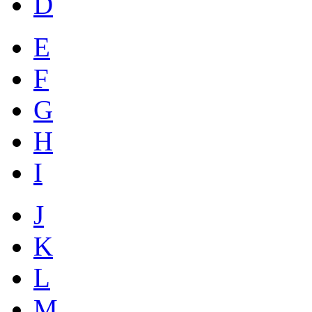
D
E
F
G
H
I
J
K
L
M