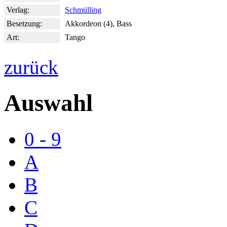
Verlag:
Schmülling
Besetzung:
Akkordeon (4), Bass
Art:
Tango
zurück
Auswahl
0 - 9
A
B
C