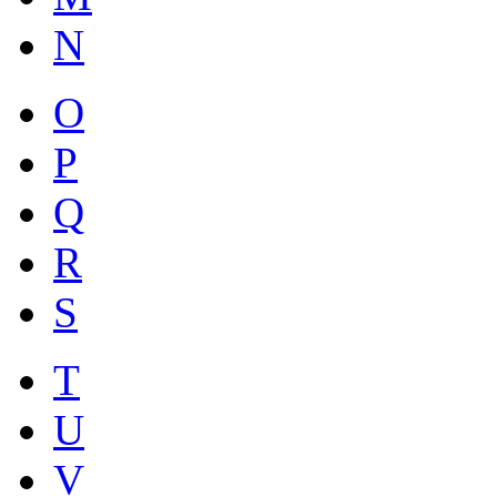
N
O
P
Q
R
S
T
U
V