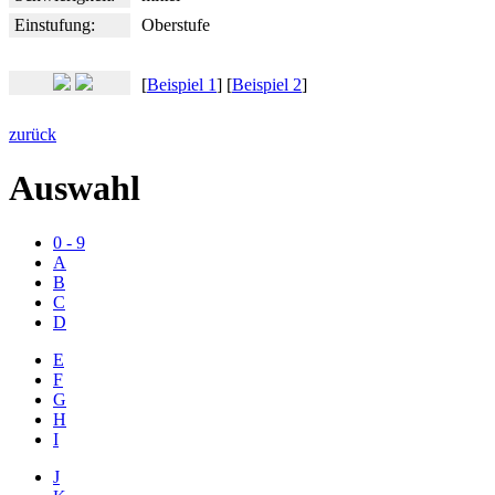
Einstufung:
Oberstufe
[
Beispiel 1
] [
Beispiel 2
]
zurück
Auswahl
0 - 9
A
B
C
D
E
F
G
H
I
J