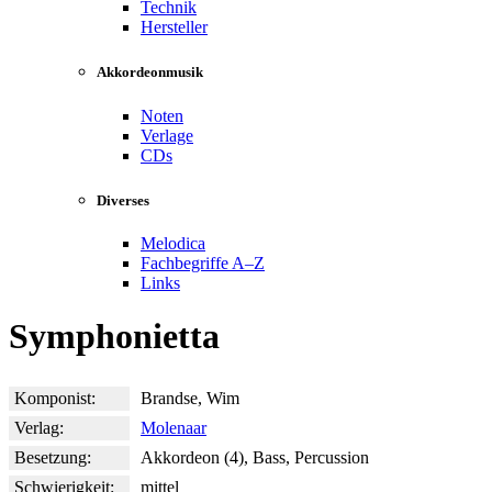
Technik
Hersteller
Akkordeonmusik
Noten
Verlage
CDs
Diverses
Melodica
Fachbegriffe A–Z
Links
Symphonietta
Komponist:
Brandse, Wim
Verlag:
Molenaar
Besetzung:
Akkordeon (4), Bass, Percussion
Schwierigkeit:
mittel