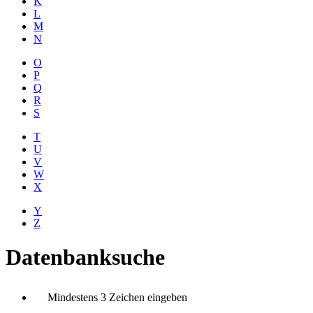
K
L
M
N
O
P
Q
R
S
T
U
V
W
X
Y
Z
Datenbanksuche
Mindestens 3 Zeichen eingeben