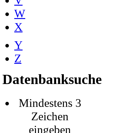
V
W
X
Y
Z
Datenbanksuche
Mindestens 3
Zeichen
eingeben