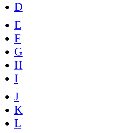
D
E
F
G
H
I
J
K
L