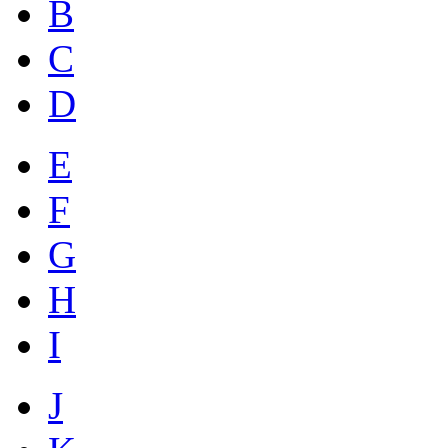
B
C
D
E
F
G
H
I
J