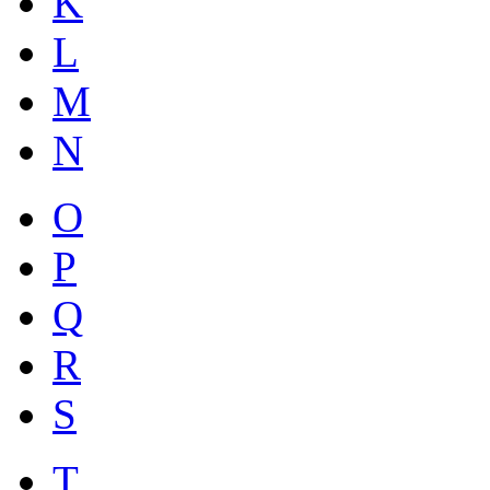
K
L
M
N
O
P
Q
R
S
T