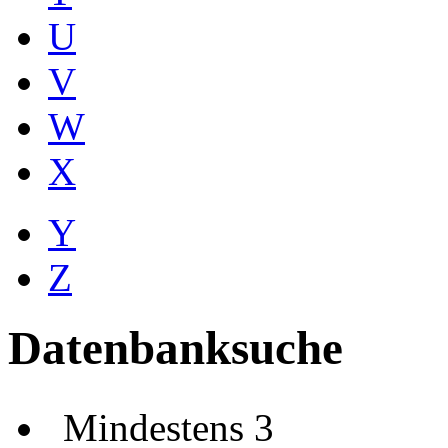
U
V
W
X
Y
Z
Datenbanksuche
Mindestens 3