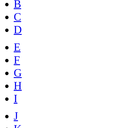
B
C
D
E
F
G
H
I
J