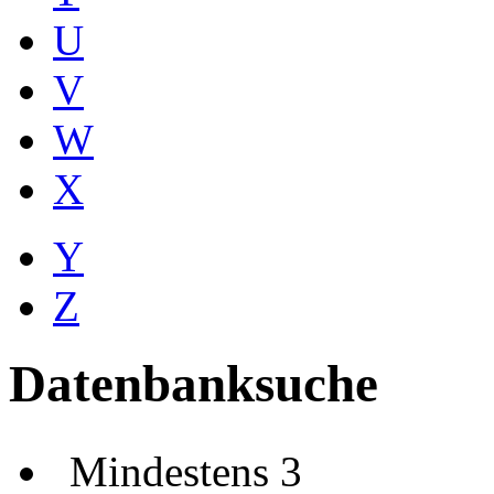
U
V
W
X
Y
Z
Datenbanksuche
Mindestens 3