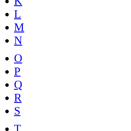
K
L
M
N
O
P
Q
R
S
T