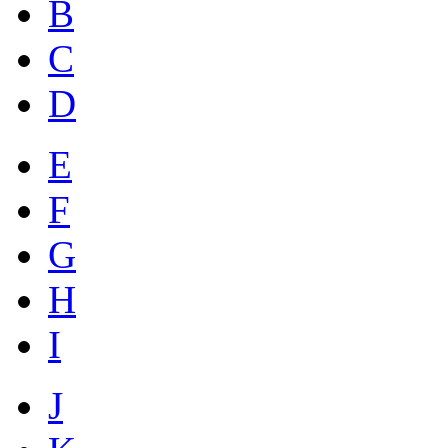
B
C
D
E
F
G
H
I
J