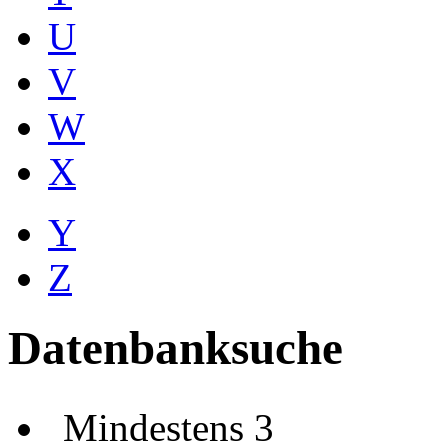
U
V
W
X
Y
Z
Datenbanksuche
Mindestens 3