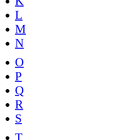
K
L
M
N
O
P
Q
R
S
T