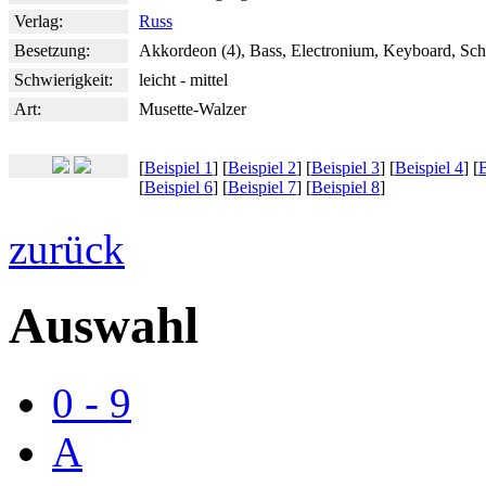
Verlag:
Russ
Besetzung:
Akkordeon (4), Bass, Electronium, Keyboard, Sch
Schwierigkeit:
leicht - mittel
Art:
Musette-Walzer
[
Beispiel 1
] [
Beispiel 2
] [
Beispiel 3
] [
Beispiel 4
] [
B
[
Beispiel 6
] [
Beispiel 7
] [
Beispiel 8
]
zurück
Auswahl
0 - 9
A