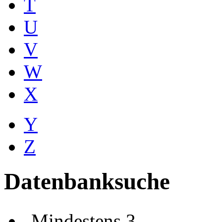
T
U
V
W
X
Y
Z
Datenbanksuche
Mindestens 3