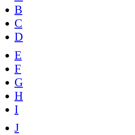
B
C
D
E
F
G
H
I
J