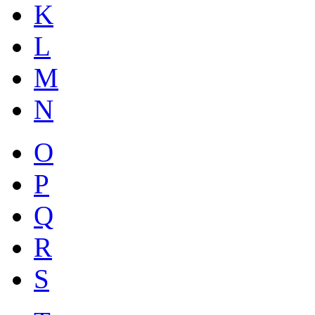
K
L
M
N
O
P
Q
R
S