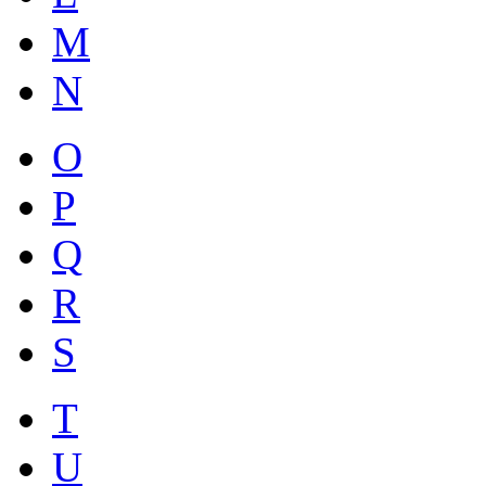
M
N
O
P
Q
R
S
T
U