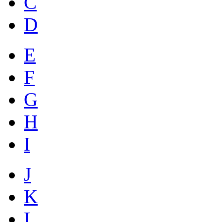
C
D
E
F
G
H
I
J
K
L