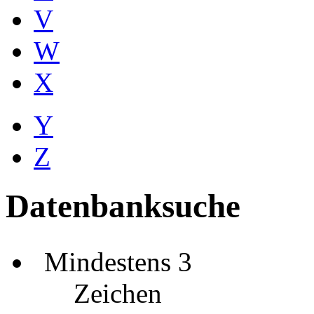
V
W
X
Y
Z
Datenbanksuche
Mindestens 3
Zeichen