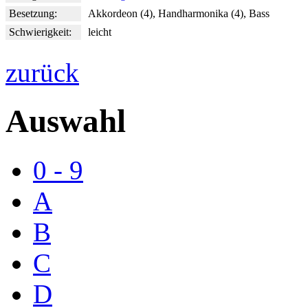
Besetzung:
Akkordeon (4), Handharmonika (4), Bass
Schwierigkeit:
leicht
zurück
Auswahl
0 - 9
A
B
C
D