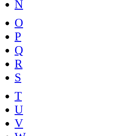
N
O
P
Q
R
S
T
U
V