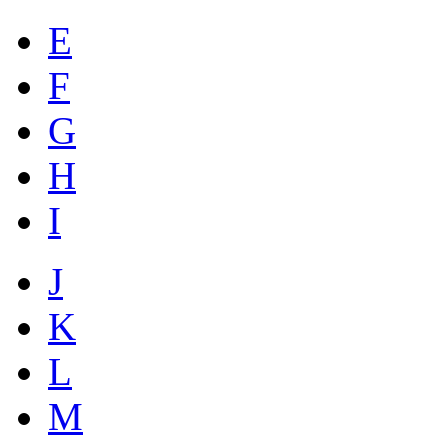
E
F
G
H
I
J
K
L
M