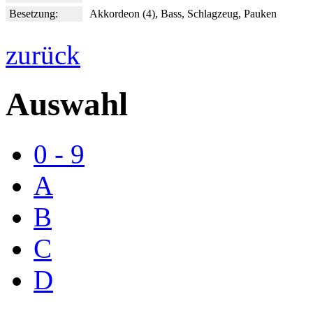
Besetzung:
Akkordeon (4), Bass, Schlagzeug, Pauken
zurück
Auswahl
0 - 9
A
B
C
D