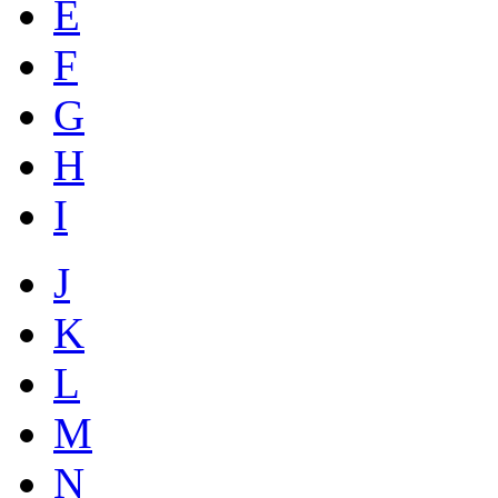
E
F
G
H
I
J
K
L
M
N