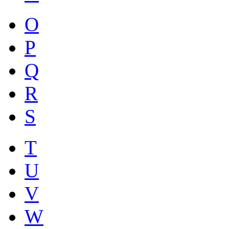
O
P
Q
R
S
T
U
V
W