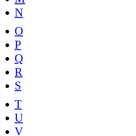
N
O
P
Q
R
S
T
U
V