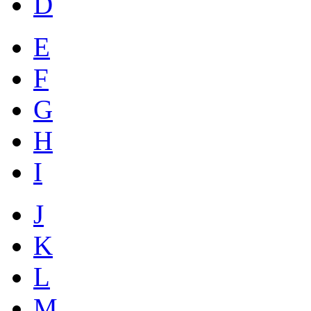
D
E
F
G
H
I
J
K
L
M