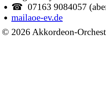
☎ 07163 9084057 (abe
mail
aoe-ev.de
© 2026 Akkordeon-Orcheste