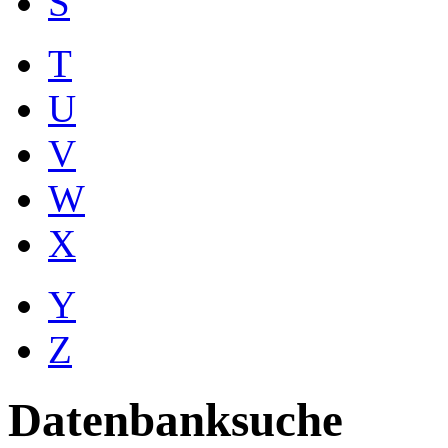
S
T
U
V
W
X
Y
Z
Datenbanksuche