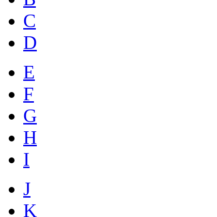
C
D
E
F
G
H
I
J
K