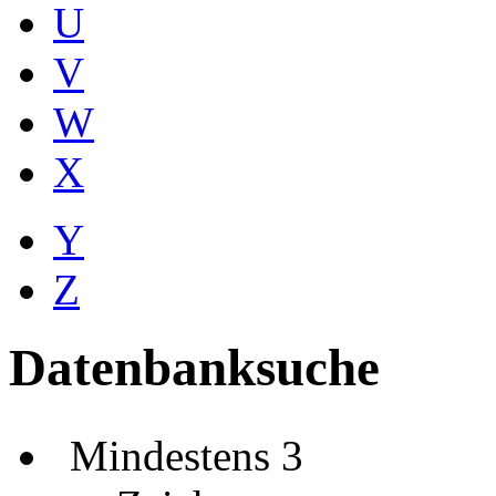
U
V
W
X
Y
Z
Datenbanksuche
Mindestens 3