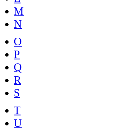
M
N
O
P
Q
R
S
T
U