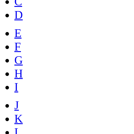
C
D
E
F
G
H
I
J
K
L