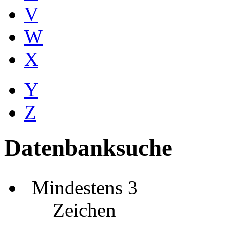
V
W
X
Y
Z
Datenbanksuche
Mindestens 3
Zeichen