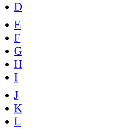
D
E
F
G
H
I
J
K
L