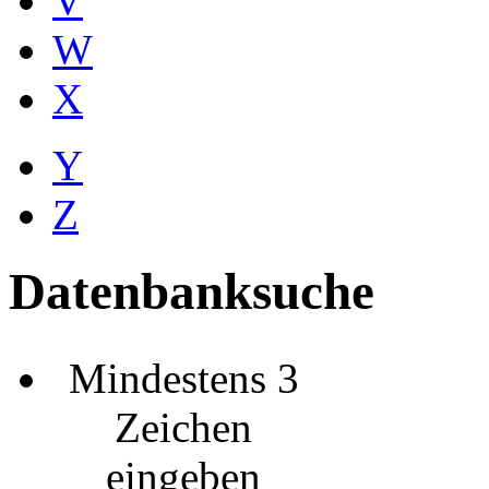
V
W
X
Y
Z
Datenbanksuche
Mindestens 3
Zeichen
eingeben