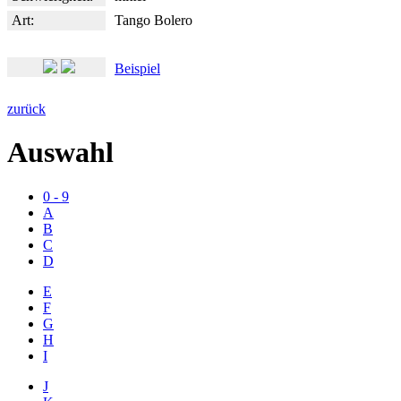
Art:
Tango Bolero
Beispiel
zurück
Auswahl
0 - 9
A
B
C
D
E
F
G
H
I
J