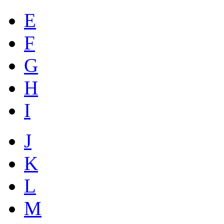
E
F
G
H
I
J
K
L
M