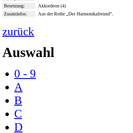
Besetzung:
Akkordeon (4)
Zusatzinfos:
Aus der Reihe „Der Harmonikafreund“.
zurück
Auswahl
0 - 9
A
B
C
D