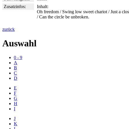
Zusatzinfos:
Inhalt:
Oh freedom / Swing low sweet chariot / Just a clo
/ Can the circle be unbroken.
zurück
Auswahl
0 - 9
A
B
C
D
E
F
G
H
I
J
K
L