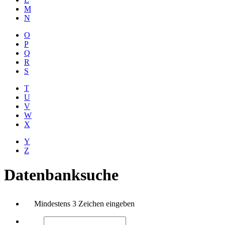
M
N
O
P
Q
R
S
T
U
V
W
X
Y
Z
Datenbanksuche
Mindestens 3 Zeichen eingeben