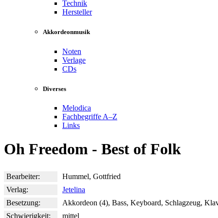
Technik
Hersteller
Akkordeonmusik
Noten
Verlage
CDs
Diverses
Melodica
Fachbegriffe A–Z
Links
Oh Freedom - Best of Folk
Bearbeiter:
Hummel, Gottfried
Verlag:
Jetelina
Besetzung:
Akkordeon (4), Bass, Keyboard, Schlagzeug, Klav
Schwierigkeit:
mittel