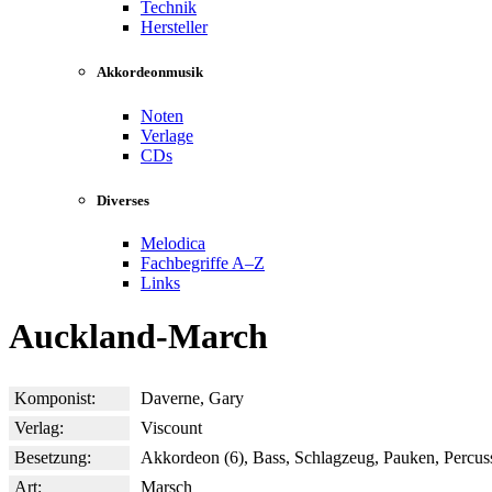
Technik
Hersteller
Akkordeonmusik
Noten
Verlage
CDs
Diverses
Melodica
Fachbegriffe A–Z
Links
Auckland-March
Komponist:
Daverne, Gary
Verlag:
Viscount
Besetzung:
Akkordeon (6), Bass, Schlagzeug, Pauken, Percus
Art:
Marsch