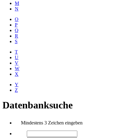
M
N
O
P
Q
R
S
T
U
V
W
X
Y
Z
Datenbanksuche
Mindestens 3 Zeichen eingeben