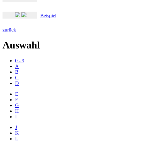
Beispiel
zurück
Auswahl
0 - 9
A
B
C
D
E
F
G
H
I
J
K
L