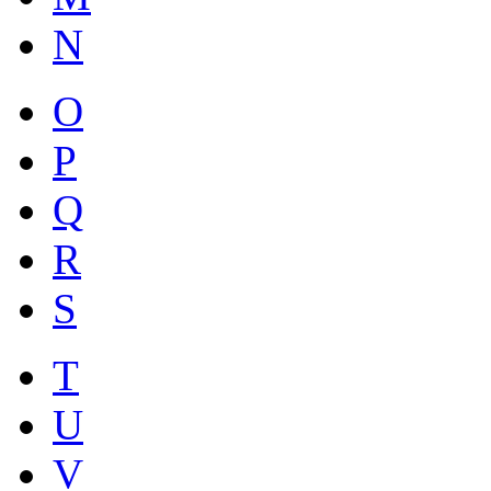
N
O
P
Q
R
S
T
U
V