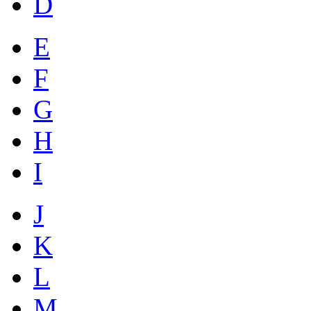
D
E
F
G
H
I
J
K
L
M