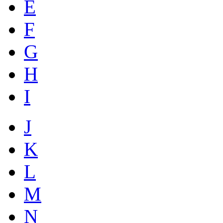
E
F
G
H
I
J
K
L
M
N