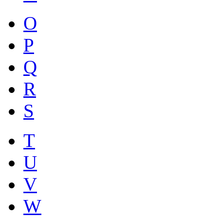
O
P
Q
R
S
T
U
V
W