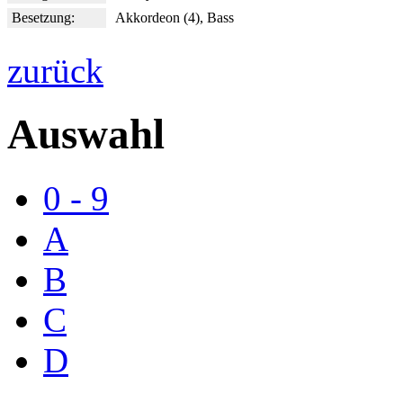
Besetzung:
Akkordeon (4), Bass
zurück
Auswahl
0 - 9
A
B
C
D