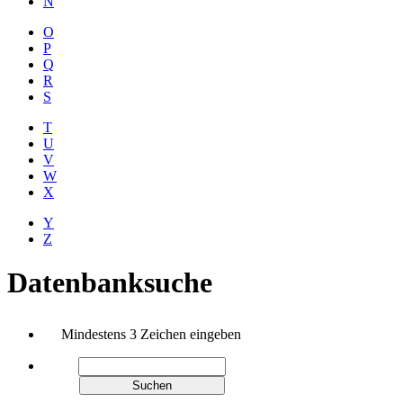
N
O
P
Q
R
S
T
U
V
W
X
Y
Z
Datenbanksuche
Mindestens 3 Zeichen eingeben