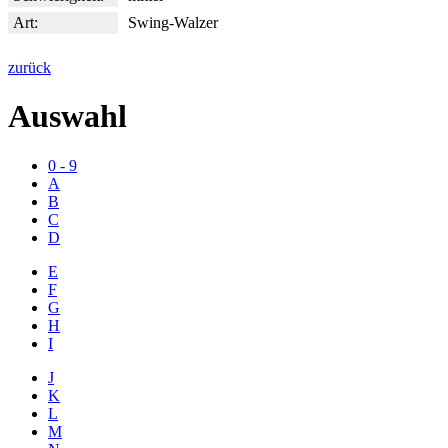
Art:
Swing-Walzer
zurück
Auswahl
0 - 9
A
B
C
D
E
F
G
H
I
J
K
L
M