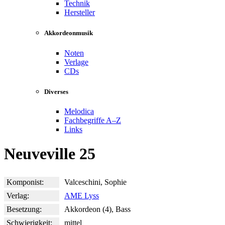
Technik
Hersteller
Akkordeonmusik
Noten
Verlage
CDs
Diverses
Melodica
Fachbegriffe A–Z
Links
Neuveville 25
Komponist:
Valceschini, Sophie
Verlag:
AME Lyss
Besetzung:
Akkordeon (4), Bass
Schwierigkeit:
mittel