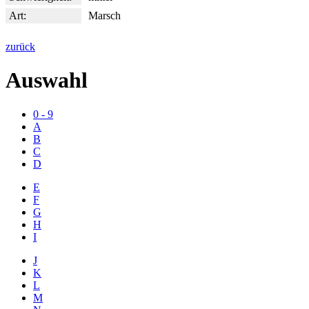
Art:
Marsch
zurück
Auswahl
0 - 9
A
B
C
D
E
F
G
H
I
J
K
L
M