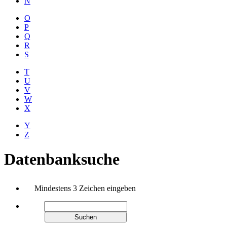
N
O
P
Q
R
S
T
U
V
W
X
Y
Z
Datenbanksuche
Mindestens 3 Zeichen eingeben