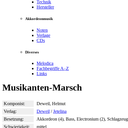
Technik
Hersteller
Akkordeonmusik
Noten
Verlage
CDs
Diverses
Melodica
Fachbegriffe A–Z
Links
Musikanten-Marsch
Komponist:
Deweil, Helmut
Verlag:
Deweil
/
Jetelina
Besetzung:
Akkordeon (4), Bass, Electronium (2), Schlagzeug
Schwierigkeit:
mittel