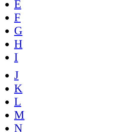
E
F
G
H
I
J
K
L
M
N