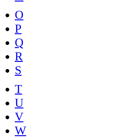
O
P
Q
R
S
T
U
V
W