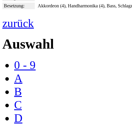
Besetzung:
Akkordeon (4), Handharmonika (4), Bass, Schlag
zurück
Auswahl
0 - 9
A
B
C
D