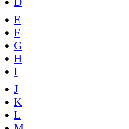
D
E
F
G
H
I
J
K
L
M