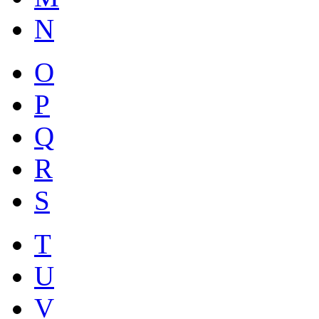
N
O
P
Q
R
S
T
U
V