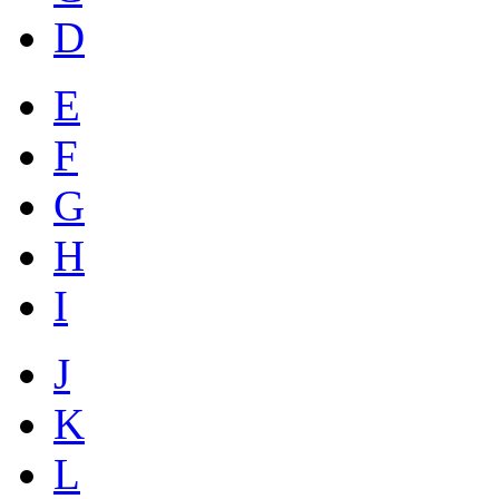
D
E
F
G
H
I
J
K
L