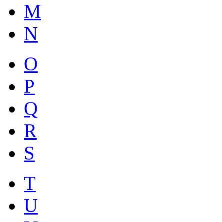
M
N
O
P
Q
R
S
T
U