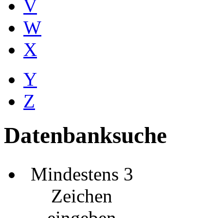
V
W
X
Y
Z
Datenbanksuche
Mindestens 3
Zeichen
eingeben