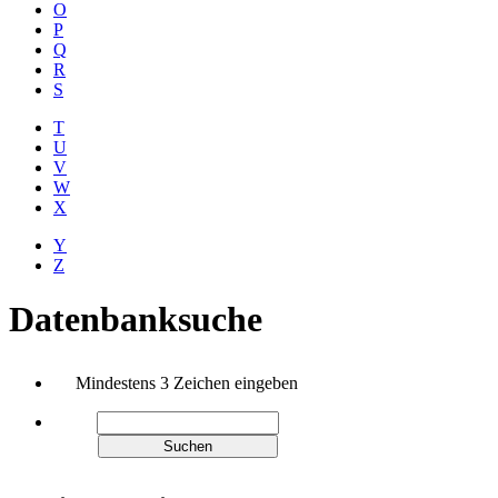
O
P
Q
R
S
T
U
V
W
X
Y
Z
Datenbanksuche
Mindestens 3 Zeichen eingeben