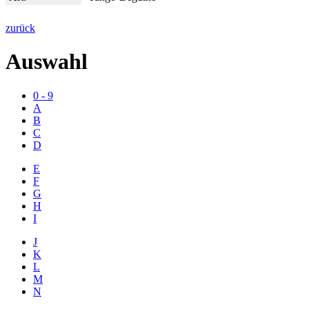
zurück
Auswahl
0 - 9
A
B
C
D
E
F
G
H
I
J
K
L
M
N