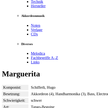
Technik
Hersteller
Akkordeonmusik
Noten
Verlage
CDs
Diverses
Melodica
Fachbegriffe A–Z
Links
Marguerita
Komponist:
Schifferli, Hugo
Besetzung:
Akkordeon (4), Handharmonika (3), Bass, Electr
Schwierigkeit:
schwer
Art:
Tango-Beguine