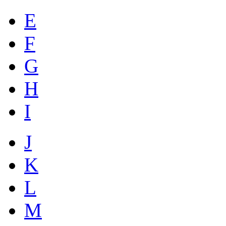
E
F
G
H
I
J
K
L
M