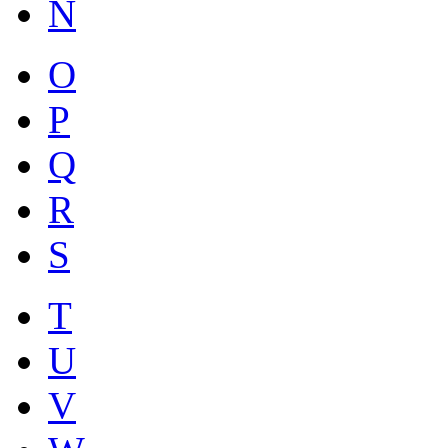
N
O
P
Q
R
S
T
U
V