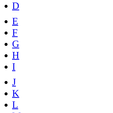
D
E
F
G
H
I
J
K
L