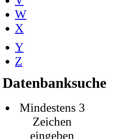
V
W
X
Y
Z
Datenbanksuche
Mindestens 3
Zeichen
eingeben