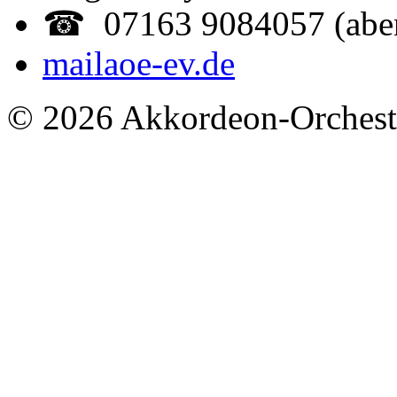
☎ 07163 9084057 (abe
mail
aoe-ev.de
© 2026 Akkordeon-Orcheste