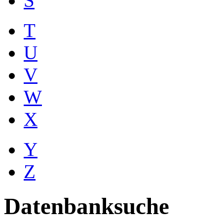
S
T
U
V
W
X
Y
Z
Datenbanksuche