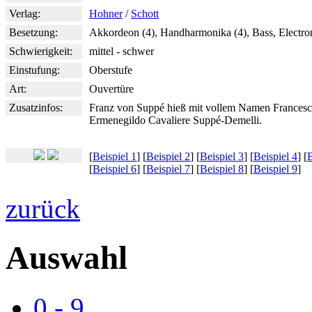
Verlag:
Hohner
/
Schott
Besetzung:
Akkordeon (4), Handharmonika (4), Bass, Electr
Schwierigkeit:
mittel - schwer
Einstufung:
Oberstufe
Art:
Ouvertüre
Zusatzinfos:
Franz von Suppé hieß mit vollem Namen Francesc
Ermenegildo Cavaliere Suppé-Demelli.
[
Beispiel 1
] [
Beispiel 2
] [
Beispiel 3
] [
Beispiel 4
] [
B
[
Beispiel 6
] [
Beispiel 7
] [
Beispiel 8
] [
Beispiel 9
]
zurück
Auswahl
0 - 9