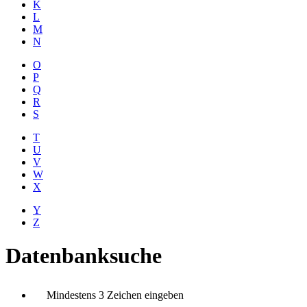
K
L
M
N
O
P
Q
R
S
T
U
V
W
X
Y
Z
Datenbanksuche
Mindestens 3 Zeichen eingeben