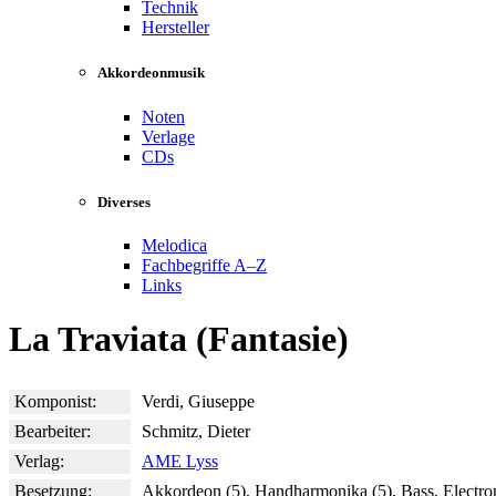
Technik
Hersteller
Akkordeonmusik
Noten
Verlage
CDs
Diverses
Melodica
Fachbegriffe A–Z
Links
La Traviata (Fantasie)
Komponist:
Verdi, Giuseppe
Bearbeiter:
Schmitz, Dieter
Verlag:
AME Lyss
Besetzung:
Akkordeon (5), Handharmonika (5), Bass, Electro