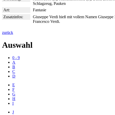
Schlagzeug, Pauken
Art:
Fantasie
Zusatzinfos:
Giuseppe Verdi hieß mit vollem Namen Giuseppe 
Francesco Verdi.
zurück
Auswahl
0 - 9
A
B
C
D
E
F
G
H
I
J