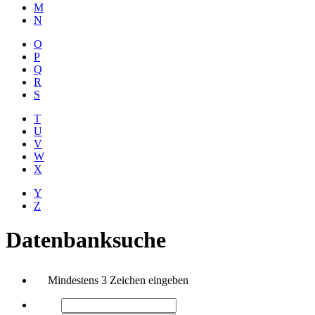
M
N
O
P
Q
R
S
T
U
V
W
X
Y
Z
Datenbanksuche
Mindestens 3 Zeichen eingeben