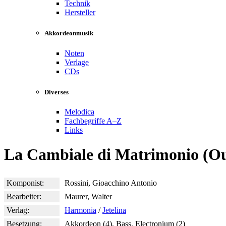
Technik
Hersteller
Akkordeonmusik
Noten
Verlage
CDs
Diverses
Melodica
Fachbegriffe A–Z
Links
La Cambiale di Matrimonio (Ou
Komponist:
Rossini, Gioacchino Antonio
Bearbeiter:
Maurer, Walter
Verlag:
Harmonia
/
Jetelina
Besetzung:
Akkordeon (4), Bass, Electronium (2)