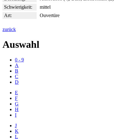
Schwierigkeit:
mittel
Art:
Ouvertüre
zurück
Auswahl
0 - 9
A
B
C
D
E
F
G
H
I
J
K
L