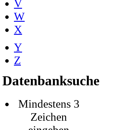
V
W
X
Y
Z
Datenbanksuche
Mindestens 3
Zeichen
eingeben