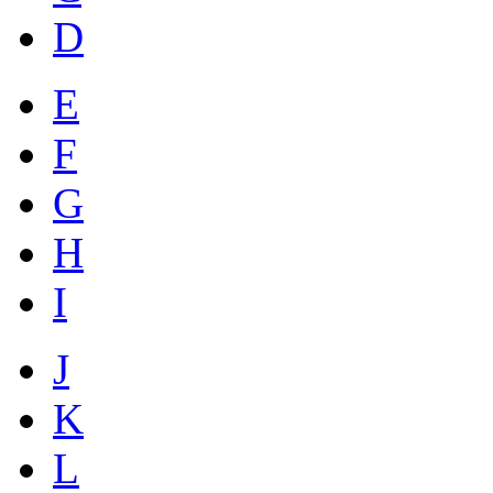
D
E
F
G
H
I
J
K
L