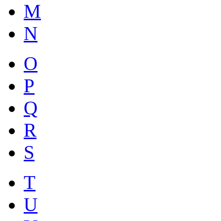
M
N
O
P
Q
R
S
T
U