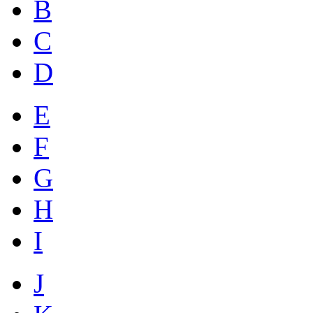
B
C
D
E
F
G
H
I
J