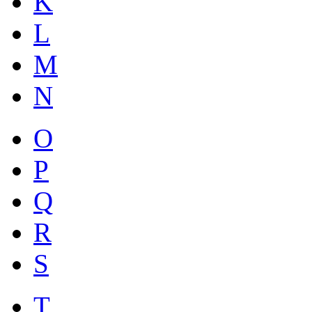
K
L
M
N
O
P
Q
R
S
T