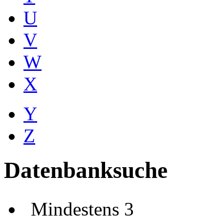
U
V
W
X
Y
Z
Datenbanksuche
Mindestens 3